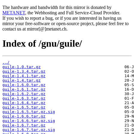
The hardware and bandwidth for this mirror is donated by
METANET
, the Webhosting and Full Service-Cloud Provider.
If you wish to report a bug, or if you are interested in having us
mirror your free-software or open-source project, please feel free to
contact us at mirror[@]metanet.ch.
Index of /gnu/guile/
../
guile-1.0.tar.gz
guile-1.3.4.tar.gz
guile-1.4.1.tar.gz
guile-1.4.tar.gz
guile-1.6.0.tar.gz
guile-1.6.1.tar.gz
guile-1.6.2.tar.gz
guile-1.6.3.tar.gz
guile-1.6.4.tar.gz
guile-1.6.5.tar.gz
guile-1.6.5.tar.gz.sig
guile-1.6.6.tar.gz
guile-1.6.6.tar.gz.sig
guile-1.6.7.tar.gz
guile-1.6.7.tar.gz.sig