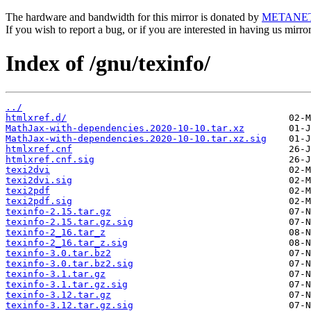
The hardware and bandwidth for this mirror is donated by
METANE
If you wish to report a bug, or if you are interested in having us mirr
Index of /gnu/texinfo/
../
htmlxref.d/
MathJax-with-dependencies.2020-10-10.tar.xz
MathJax-with-dependencies.2020-10-10.tar.xz.sig
htmlxref.cnf
htmlxref.cnf.sig
texi2dvi
texi2dvi.sig
texi2pdf
texi2pdf.sig
texinfo-2.15.tar.gz
texinfo-2.15.tar.gz.sig
texinfo-2_16.tar_z
texinfo-2_16.tar_z.sig
texinfo-3.0.tar.bz2
texinfo-3.0.tar.bz2.sig
texinfo-3.1.tar.gz
texinfo-3.1.tar.gz.sig
texinfo-3.12.tar.gz
texinfo-3.12.tar.gz.sig